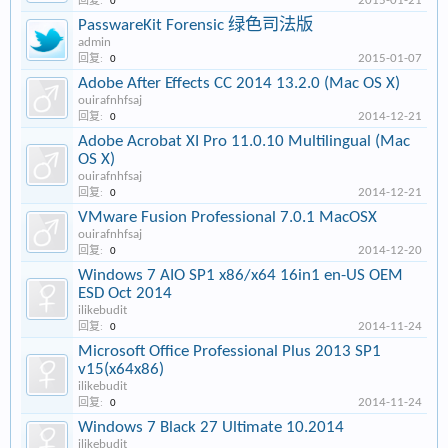
2015-01-21
回复:
0
PasswareKit Forensic 绿色司法版
admin
2015-01-07
回复:
0
Adobe After Effects CC 2014 13.2.0 (Mac OS X)
ouirafnhfsaj
2014-12-21
回复:
0
Adobe Acrobat XI Pro 11.0.10 Multilingual (Mac
OS X)
ouirafnhfsaj
2014-12-21
回复:
0
VMware Fusion Professional 7.0.1 MacOSX
ouirafnhfsaj
2014-12-20
回复:
0
Windows 7 AIO SP1 x86/x64 16in1 en-US OEM
ESD Oct 2014
ilikebudit
2014-11-24
回复:
0
Microsoft Office Professional Plus 2013 SP1
v15(x64x86)
ilikebudit
2014-11-24
回复:
0
Windows 7 Black 27 Ultimate 10.2014
ilikebudit