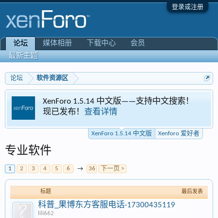
登录或注册
媒体相册
下载中心
会员
论坛
最新主题
论坛
软件资源区
XenForo 1.5.14 中文版——支持中文搜索！
现已发布！
查看详情
XenForo 1.5.14 中文版
Xenforo 爱好者
专业软件
1
2
3
4
5
6
→
36
下一页 >
标题
最后发表
科普_果博东方客服电话-17300435119
lili662