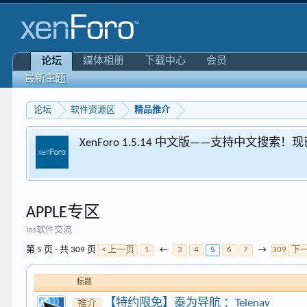
媒体相册
下载中心
会员
论坛
最新主题
论坛
软件资源区
精品推介
XenForo 1.5.14 中文版——支持中文搜索
APPLE专区
ios软件交流
第 5 页 - 共 309 页
< 上一页
1
←
3
4
5
6
7
→
309
下一
标题
【特约限免】泰为导航 ：Telenav
推介