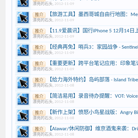
漂亮的石头
,
2012-11-09
【旅游工具】墨西哥城自由行地图：Mexico Ci
推介
漂亮的石头
,
2012-11-09
【11.9爱晨讯】国行iPhone 5 12月1
推介
漂亮的石头
,
2012-11-09
【经典再免】哨兵3：家园战争 - Sentinel 3
推介
漂亮的石头
,
2012-11-09
【重要更新】跨平台笔记应用：印象笔记：E
推介
漂亮的石头
,
2012-11-09
【给力海外特约】岛屿部落 - Island T
推介
漂亮的石头
,
2012-11-08
【简洁易用】录音待办提醒：VOT: Voice To-Dos
推介
漂亮的石头
,
2012-11-08
【新作上架】愤怒小鸟星战版：Angry Birds 
推介
漂亮的石头
,
2012-11-08
【Alawar/休闲防御】维京酒鬼来袭：Drünk 
推介
漂亮的石头
,
2012-11-08