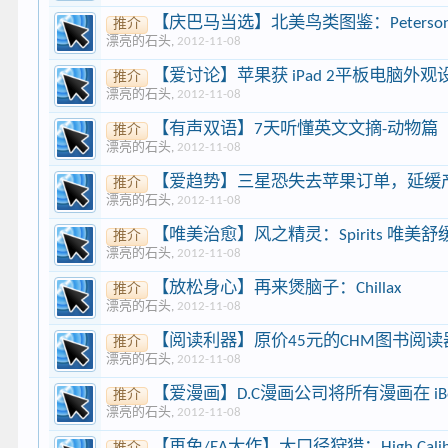
【庆巴马当选】北美鸟类图鉴：Peterson Birds
推介
漂亮的石头
,
2012-11-08
【爱讨论】苹果获 iPad 2平板电脑
推介
漂亮的石头
,
2012-11-08
【有声双语】7天听懂英文文摘-动物篇
推介
漂亮的石头
,
2012-11-08
【爱趋势】三星恐失去苹果订单，延缓
推介
漂亮的石头
,
2012-11-08
【唯美治愈】风之精灵：Spirits 唯美
推介
漂亮的石头
,
2012-11-08
【放松身心】再来煲脑子：Chillax
推介
漂亮的石头
,
2012-11-08
【阅读利器】原价45元的CHM图书阅读器：iCh
推介
漂亮的石头
,
2012-11-08
【爱漫画】D.C漫画公司将所有漫画在 iBoo
推介
漂亮的石头
,
2012-11-08
【再免/EA大作】大口径狩猎：High Caliber