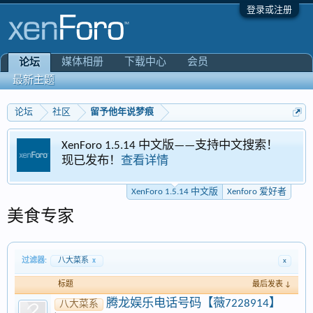
登录或注册
媒体相册
下载中心
会员
论坛
最新主题
论坛
社区
留予他年说梦痕
XenForo 1.5.14 中文版——支持中文搜索！
现已发布！
查看详情
XenForo 1.5.14 中文版
Xenforo 爱好者
美食专家
过滤器:
八大菜系
x
x
标题
最后发表 ↓
腾龙娱乐电话号码【薇7228914】
八大菜系