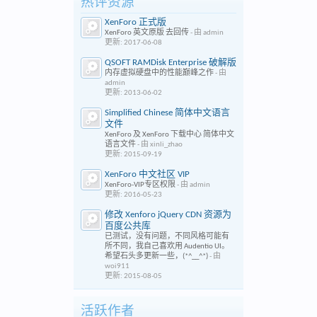
热评资源
XenForo 正式版
XenForo 英文原版 去回传
- 由 admin
更新:
2017-06-08
QSOFT RAMDisk Enterprise 破解版
内存虚拟硬盘中的性能巅峰之作
- 由
admin
更新:
2013-06-02
Simplified Chinese 简体中文语言
文件
XenForo 及 XenForo 下载中心 简体中文
语言文件
- 由 xinli_zhao
更新:
2015-09-19
XenForo 中文社区 VIP
XenForo-VIP专区权限
- 由 admin
更新:
2016-05-23
修改 Xenforo jQuery CDN 资源为
百度公共库
已测试，没有问题，不同风格可能有
所不同，我自己喜欢用 Audentio UI。
希望石头多更新一些，(*^__^*)
- 由
woi911
更新:
2015-08-05
活跃作者