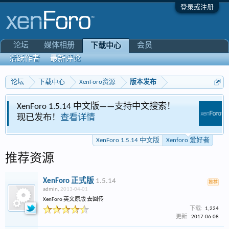
登录或注册
论坛
媒体相册
会员
下载中心
活跃作者
最新评论
论坛
下载中心
XenForo资源
版本发布
 1.5.14 中文版——支持中文搜索！
Xenforo 爱好
！
查看详情
专区
XenForo 1.5.14 中文版
Xenforo 爱好者
推荐资源
XenForo 正式版
1.5.14
推荐
admin
,
2013-04-01
XenForo 英文原版 去回传
下载:
1,224
更新:
2017-06-08